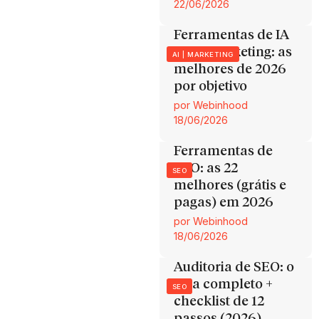
22/06/2026
Ferramentas de IA
para marketing: as
AI
|
MARKETING
melhores de 2026
por objetivo
por
Webinhood
18/06/2026
Ferramentas de
SEO: as 22
SEO
melhores (grátis e
pagas) em 2026
por
Webinhood
18/06/2026
Auditoria de SEO: o
guia completo +
SEO
checklist de 12
passos (2026)