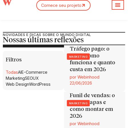
Comece seu projeto
Sobre nós
NOVIDADES E DICAS SOBRE O MUNDO DIGITAL
Nossas últimas reflexões
Tráfego pago: o
que é, como
MARKETING
Filtros
funciona e quanto
custa em 2026
Todas
AI
E-Commerce
por
Webinhood
Marketing
SEO
UX
22/06/2026
Web Design
WordPress
Funil de vendas: o
que é, etapas e
MARKETING
como montar em
2026
por
Webinhood