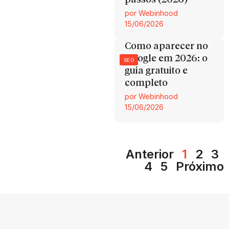
por
Webinhood
15/06/2026
Como aparecer no
Google em 2026: o
SEO
guia gratuito e
completo
por
Webinhood
15/06/2026
Anterior
1
2
3
4
5
Próximo