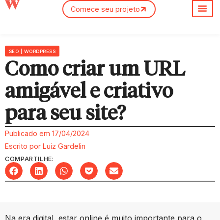
Comece seu projeto
Sobre nós
SEO
|
WORDPRESS
Como criar um URL
amigável e criativo
para seu site?
Publicado em
17/04/2024
Escrito por
Luiz Gardelin
COMPARTILHE:
Na era digital, estar online é muito importante para o