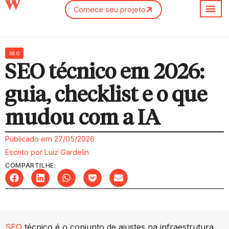
Comece seu projeto
Sobre nós
SEO
SEO técnico em 2026:
guia, checklist e o que
mudou com a IA
Publicado em
27/05/2026
Escrito por
Luiz Gardelin
COMPARTILHE:
SEO
técnico é o conjunto de ajustes na infraestrutura