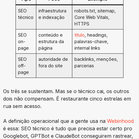
SEO
infraestrutura
robots.txt, sitemap,
técnico
e indexação
Core Web Vitals,
HTTPS
SEO
conteúdo e
título
, headings,
on-
estrutura da
palavras-chave,
page
página
internal links
SEO
autoridade de
backlinks, menções,
off-
fora do site
parcerias
page
Os três se sustentam. Mas se o técnico cai, os outros
dois não compensam. É restaurante cinco estrelas em
rua sem acesso.
A definição operacional que a gente usa na
Webinhood
é essa: SEO técnico é tudo que precisa estar certo pro
Googlebot, GPTBot e ClaudeBot conseguirem rastrear,