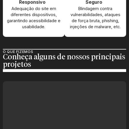
Responsivo
Seguro
Adequação do site em
Blindagem contra
diferentes dispositivos,
vulnerabilidades, ataques
garantindo acessibilidade e
de força bruta, phishing,
usabilidade.
injeções de malware, etc.
O QUE FIZEMOS
Conheça alguns de nossos principais
projetos