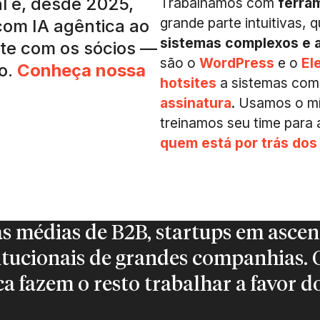
al e, desde 2025,
Trabalhamos com
ferra
grande parte intuitivas,
com IA agêntica ao
sistemas complexos e 
te com os sócios —
são o
WordPress
e o
El
to.
Conheça nossa
hotsites
a sistemas com
assinatura
. Usamos o mí
treinamos seu time para
quem está por trás dos
 médias de B2B, startups em ascens
itucionais de grandes companhias. O
a fazem o resto trabalhar a favor d