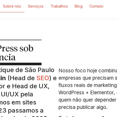
Sobre nós
Serviços
Trabalhos
Blog
Contato
Press sob
ncia
ique de São Paulo
Nosso foco hoje combina
in
(Head de
SEO
) e
empresas que precisam 
fluxos reais de marketin
r e Head de UX,
WordPress + Elementor, 
 UI/UX pela
quem não quer depender
mos em sites
precisa publicar algo.
23 passamos a