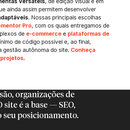
mentas versáteis
, de edição visual e em
 que ainda assim permitem desenvolver
adaptáveis
. Nossas principais escolhas
ementor Pro
, com os quais entregamos de
plexos de
e-commerce
e
plataformas de
nimo de código possível e, ao final,
 a gestão autônoma do site.
Conheça
 projetos
.
ão, organizações de
 site é a base — SEO,
o seu posicionamento.