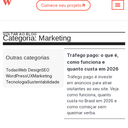
Comece seu projeto
Sobre nós
VOLTAR AO BLOG
Categoria: Marketing
Tráfego pago: o que é,
Outras categorias
como funciona e
quanto custa em 2026
Todas
Web Design
SEO
WordPress
UX
Marketing
Tráfego pago é investir
Tecnologia
Sustentabilidade
em anúncios para atrair
visitantes ao seu site. Veja
como funciona, quanto
custa no Brasil em 2026 e
como começar sem
queimar verba.