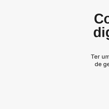
Co
di
Ter um
de ge