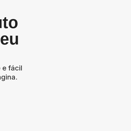
uto
seu
e fácil
agina.