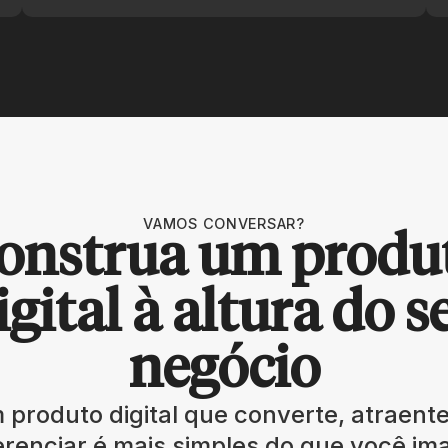
VAMOS CONVERSAR?
onstrua um produ
igital à altura do s
negócio
 produto digital que converte, atraente 
renciar é mais simples do que você im