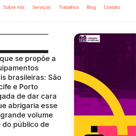
Sobre nós
Serviços
Trabalhos
Blog
Contato
 que se propõe a
quipamentos
is brasileiras: São
cife e Porto
gada de dar cara
ue abrigaria esse
 grande volume
 do público de