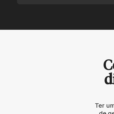
C
d
Ter um
de ge