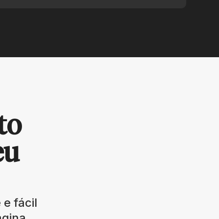
to
eu
e fácil
agina.