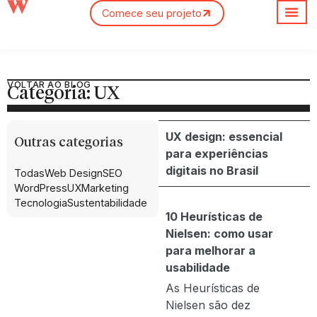
Comece seu projeto
Sobre nós
VOLTAR AO BLOG
Categoria: UX
UX design: essencial
Outras categorias
para experiências
digitais no Brasil
Todas
Web Design
SEO
WordPress
UX
Marketing
Tecnologia
Sustentabilidade
10 Heurísticas de
Nielsen: como usar
para melhorar a
usabilidade
As Heurísticas de
Nielsen são dez