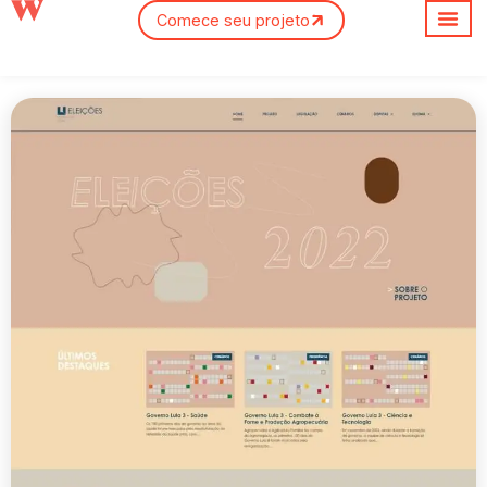
Comece seu projeto
Sobre nós