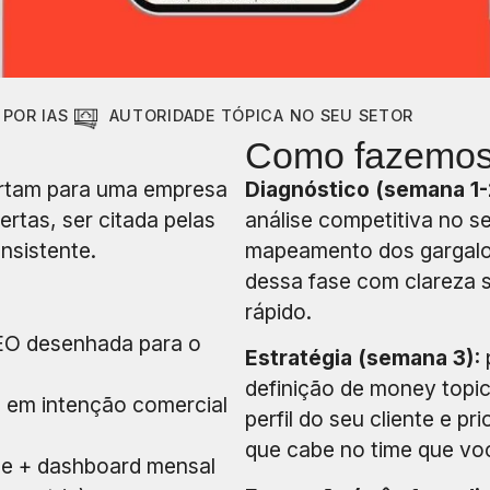
 POR IAS
AUTORIDADE TÓPICA NO SEU SETOR
Como fazemo
ortam para uma empresa
Diagnóstico (semana 1-
rtas, ser citada pelas
análise competitiva no se
onsistente.
mapeamento dos gargalos
dessa fase com clareza 
rápido.
EO desenhada para o
Estratégia (semana 3):
definição de money topi
 em intenção comercial
perfil do seu cliente e pr
que cabe no time que voc
e + dashboard mensal