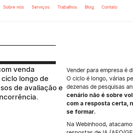
Sobre nós
Serviços
Trabalhos
Blog
Contato
 com venda
Vender para empresa é di
ciclo longo de
O ciclo é longo, várias 
dezenas de pesquisas an
ssos de avaliação e
cenário não é sobre vol
oncorrência.
com a resposta certa,
se formar.
Na Webinhood, atacam
respostas de IA (AEO/GEO