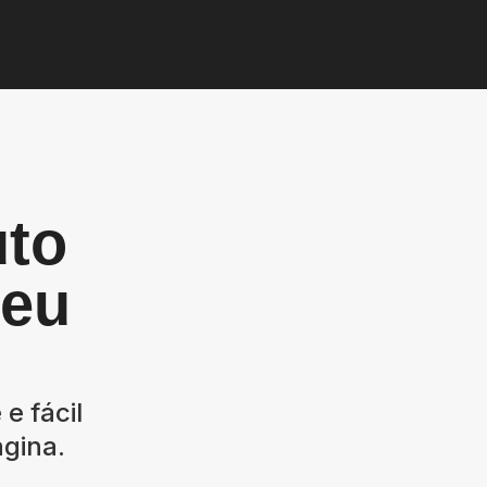
uto
seu
e fácil
agina.