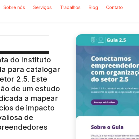
Sobre nós
Serviços
Trabalhos
Blog
Contato
ta do Instituto
da para catalogar
etor 2.5. Este
ação de um estudo
dicada a mapear
cios de impacto
valiosa de
mpreendedores