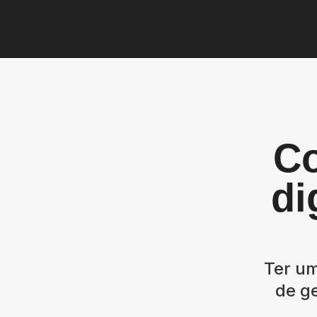
Co
di
Ter um
de ge