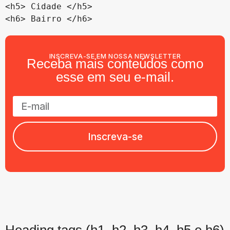
<h5> Cidade </h5>

INSCREVA-SE EM NOSSA NEWSLETTER
Receba mais conteúdos como
esse em seu e-mail.
Inscreva-se
Heading tags (h1, h2, h3, h4, h5 e h6)