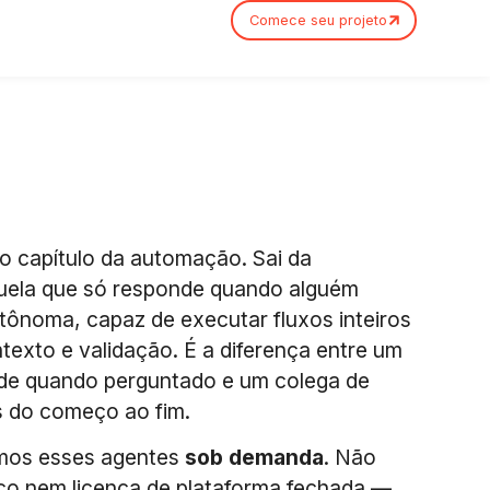
Comece seu projeto
o capítulo da automação. Sai da
uela que só responde quando alguém
tônoma, capaz de executar fluxos inteiros
texto e validação. É a diferença entre um
nde quando perguntado e um colega de
s do começo ao fim.
mos esses agentes
sob demanda
. Não
co nem licença de plataforma fechada —