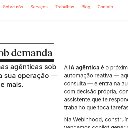
Sobre nós
Serviços
Trabalhos
Blog
Contato
 sob demanda
mas agênticas sob
A
IA agêntica
é o próxim
da sua operação —
automação reativa — aq
consulta — e entra na au
e mais.
com decisão própria, con
assistente que te respo
trabalho que toca tarefa
Na Webinhood, construí
vendemos copilot genéri