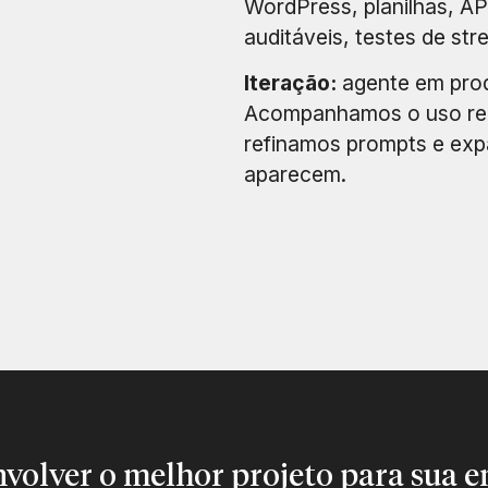
WordPress, planilhas, AP
auditáveis, testes de st
Iteração:
agente em prod
Acompanhamos o uso real
refinamos prompts e ex
aparecem.
volver o melhor projeto para sua 