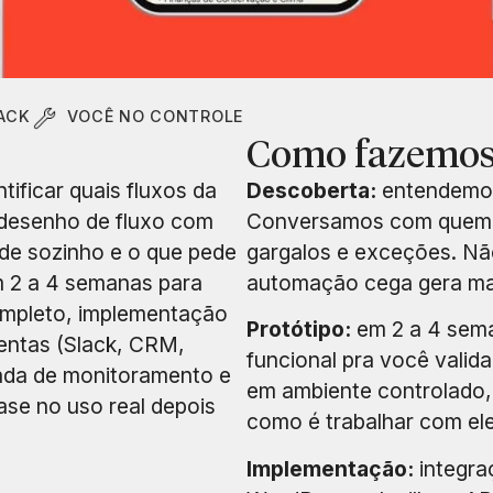
ACK
VOCÊ NO CONTROLE
Como fazemos
ificar quais fluxos da
Descoberta:
entendemos
desenho de fluxo com
Conversamos com quem 
ide sozinho e o que pede
gargalos e exceções. N
m 2 a 4 semanas para
automação cega gera mai
completo, implementação
Protótipo:
em 2 a 4 sem
entas (Slack, CRM,
funcional pra você valid
mada de monitoramento e
em ambiente controlado, 
ase no uso real depois
como é trabalhar com ele
Implementação:
integra