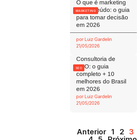
O que é marketing
de conteúdo: o guia
MARKETING
para tomar decisão
em 2026
por
Luiz Gardelin
21/05/2026
Consultoria de
SEO: o guia
SEO
completo + 10
melhores do Brasil
em 2026
por
Luiz Gardelin
21/05/2026
Anterior
1
2
3
4
5
Próximo