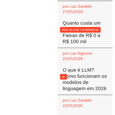
por
Luiz Gardelin
27/05/2026
Quanto custa um
site em 2026?
WEB DESIGN
|
WORDPRESS
Faixas de R$ 0 a
R$ 100 mil
por
Luis Signorini
25/05/2026
O que é LLM?
Como funcionam os
AI
modelos de
linguagem em 2026
por
Luiz Gardelin
22/05/2026