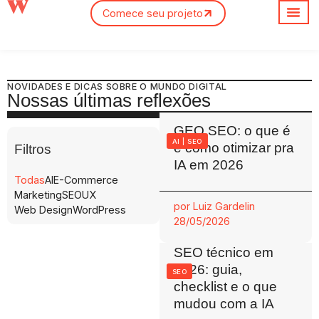
Comece seu projeto
NOVIDADES E DICAS SOBRE O MUNDO DIGITAL
Nossas últimas reflexões
GEO SEO: o que é
AI
|
SEO
e como otimizar pra
Filtros
IA em 2026
Todas
AI
E-Commerce
Marketing
SEO
UX
por
Luiz Gardelin
Web Design
WordPress
28/05/2026
SEO técnico em
2026: guia,
SEO
checklist e o que
mudou com a IA