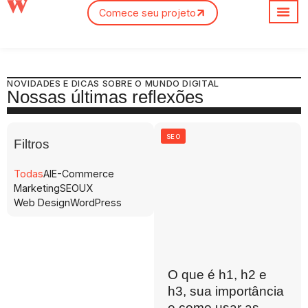
Comece seu projeto
NOVIDADES E DICAS SOBRE O MUNDO DIGITAL
Nossas últimas reflexões
SEO
Filtros
Todas
AI
E-Commerce
Marketing
SEO
UX
Web Design
WordPress
O que é h1, h2 e
h3, sua importância
e como usar as