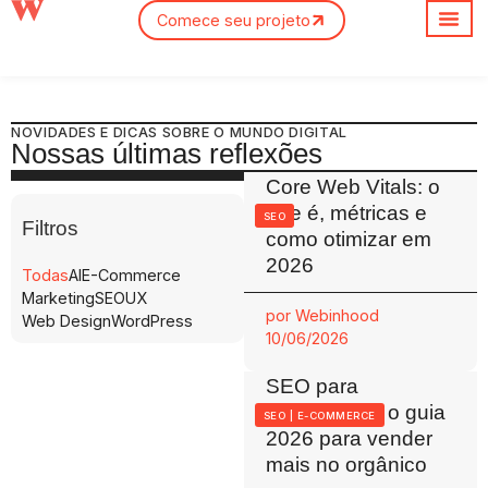
Comece seu projeto
NOVIDADES E DICAS SOBRE O MUNDO DIGITAL
Nossas últimas reflexões
Core Web Vitals: o
que é, métricas e
SEO
Filtros
como otimizar em
2026
Todas
AI
E-Commerce
Marketing
SEO
UX
por
Webinhood
Web Design
WordPress
10/06/2026
SEO para
ecommerce: o guia
SEO
|
E-COMMERCE
2026 para vender
mais no orgânico