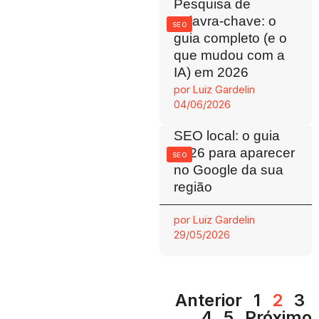
Pesquisa de
palavra-chave: o
SEO
guia completo (e o
que mudou com a
IA) em 2026
por
Luiz Gardelin
04/06/2026
SEO local: o guia
2026 para aparecer
SEO
no Google da sua
região
por
Luiz Gardelin
29/05/2026
Anterior
1
2
3
4
5
Próximo