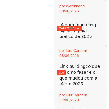
por
Webinhood
09/06/2026
IA para marketing
MARKETING
|
AI
digital: o guia
prático de 2026
por
Luiz Gardelin
08/06/2026
Link building: o que
é, como fazer e o
SEO
que mudou com a
IA em 2026
por
Luiz Gardelin
04/06/2026