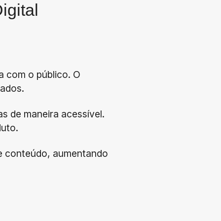
igital
na com o público. O
jados.
s de maneira acessível.
duto.
de conteúdo, aumentando