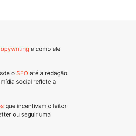
copywriting
e como ele
esde o
SEO
até a redação
ídia social reflete a
os
que incentivam o leitor
tter ou seguir uma