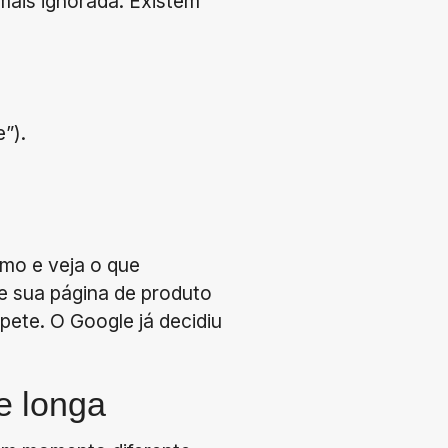
mais ignorada. Existem
”).
rmo e veja o que
 e sua página de produto
pete. O Google já decidiu
e longa