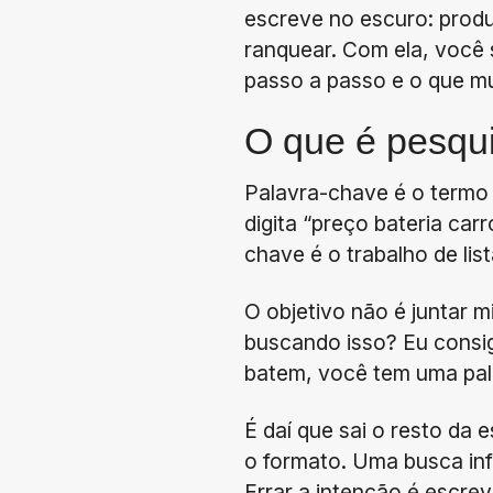
escreve no escuro: produ
ranquear. Com ela, você 
passo a passo e o que m
O que é pesqu
Palavra-chave é o termo q
digita “preço bateria car
chave é o trabalho de lis
O objetivo não é juntar m
buscando isso? Eu consi
batem, você tem uma pal
É daí que sai o resto da e
o formato. Uma busca in
Errar a intenção é escrev