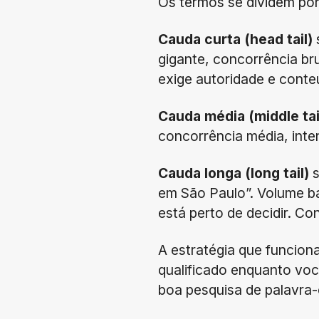
Os termos se dividem por
Cauda curta (head tail)
gigante, concorrência br
exige autoridade e cont
Cauda média (middle tai
concorrência média, inten
Cauda longa (long tail)
s
em São Paulo”. Volume ba
está perto de decidir. Co
A estratégia que funcion
qualificado enquanto voc
boa pesquisa de palavra-