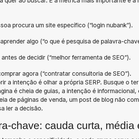
a quer ao buscar. É a métrica mais importante e a 
soa procura um site específico (“login nubank”).
aprender algo (“o que é pesquisa de palavra-chave
antes de decidir (“melhor ferramenta de SEO”).
omprar agora (“contratar consultoria de SEO”).
rir a intenção é olhar a própria SERP. Busque o te
ágina é cheia de guias, a intenção é informacional,
cheia de páginas de venda, um post de blog não com
a ler a decisão.
ra-chave: cauda curta, média 