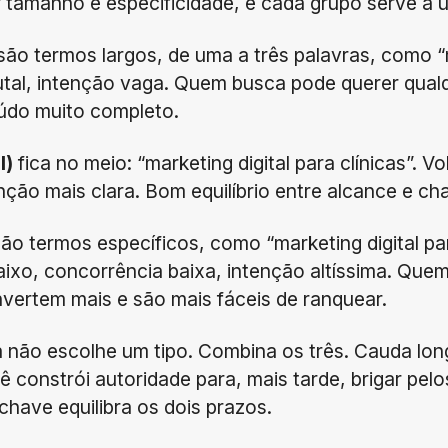
 tamanho e especificidade, e cada grupo serve a 
são termos largos, de uma a três palavras, como “m
utal, intenção vaga. Quem busca pode querer qualq
eúdo muito completo.
l)
fica no meio: “marketing digital para clínicas”. 
ção mais clara. Bom equilíbrio entre alcance e ch
ão termos específicos, como “marketing digital pa
ixo, concorrência baixa, intenção altíssima. Que
nvertem mais e são mais fáceis de ranquear.
a não escolhe um tipo. Combina os três. Cauda lon
ê constrói autoridade para, mais tarde, brigar pel
chave equilibra os dois prazos.