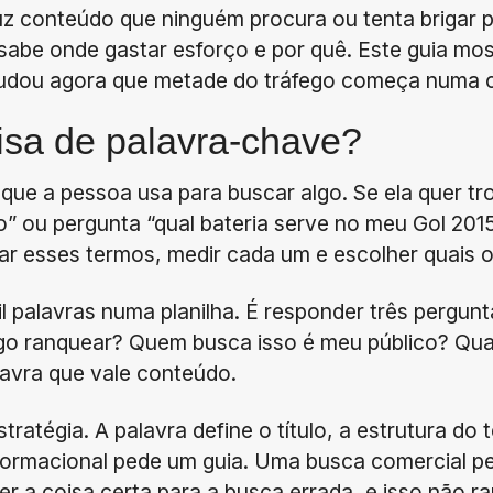
z conteúdo que ninguém procura ou tenta brigar p
sabe onde gastar esforço e por quê. Este guia mos
udou agora que metade do tráfego começa numa ca
isa de palavra-chave?
ue a pessoa usa para buscar algo. Se ela quer tro
ro” ou pergunta “qual bateria serve no meu Gol 201
tar esses termos, medir cada um e escolher quais o 
il palavras numa planilha. É responder três pergu
go ranquear? Quem busca isso é meu público? Qua
avra que vale conteúdo.
stratégia. A palavra define o título, a estrutura do
formacional pede um guia. Uma busca comercial 
er a coisa certa para a busca errada, e isso não ra