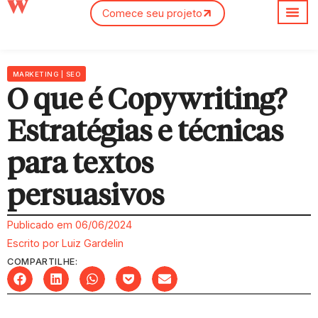
Comece seu projeto
Sobre nós
MARKETING
|
SEO
O que é Copywriting?
Estratégias e técnicas
para textos
persuasivos
Publicado em
06/06/2024
Escrito por
Luiz Gardelin
COMPARTILHE: